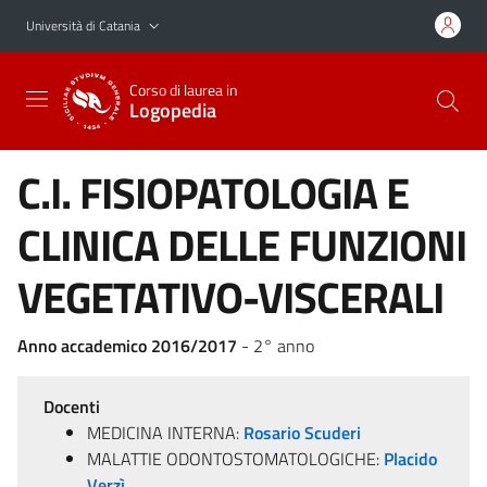
Vai al contenuto principale
Vai al menu di navigazione
Università di Catania
Corso di laurea in
Logopedia
C.I. FISIOPATOLOGIA E
CLINICA DELLE FUNZIONI
VEGETATIVO-VISCERALI
Anno accademico 2016/2017
- 2° anno
Docenti
MEDICINA INTERNA:
Rosario Scuderi
MALATTIE ODONTOSTOMATOLOGICHE:
Placido
Verzì