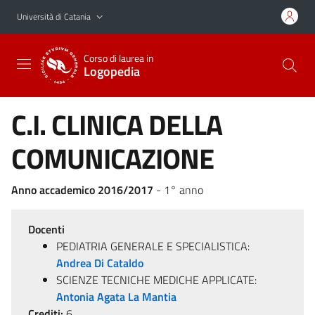
Vai al contenuto principale
Vai al menu di navigazione
Università di Catania
Corso di laurea in
Logopedia
C.I. CLINICA DELLA
COMUNICAZIONE
Anno accademico 2016/2017
- 1° anno
Docenti
PEDIATRIA GENERALE E SPECIALISTICA:
Andrea Di Cataldo
SCIENZE TECNICHE MEDICHE APPLICATE:
Antonia Agata La Mantia
Crediti:
6