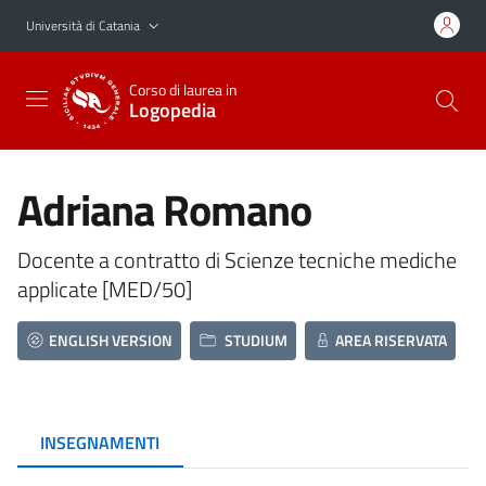
Vai al contenuto principale
Vai al menu di navigazione
Università di Catania
Corso di laurea in
Logopedia
Adriana Romano
Docente a contratto di Scienze tecniche mediche
applicate [MED/50]
ENGLISH VERSION
STUDIUM
AREA RISERVATA
INSEGNAMENTI