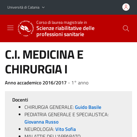
Vai al contenuto principale
Vai al menu di navigazione
Università di Catania
Corso di laurea magistrale in
Scienze riabilitative delle
professioni sanitarie
C.I. MEDICINA E
CHIRURGIA I
Anno accademico 2016/2017
- 1° anno
Docenti
CHIRURGIA GENERALE:
Guido Basile
PEDIATRIA GENERALE E SPECIALISTICA:
Giovanna Russo
NEUROLOGIA:
Vito Sofia
MALATTIE DELL'APPARATO