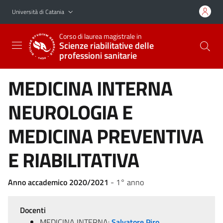
Vai al contenuto principale
Vai al menu di navigazione
Università di Catania
Corso di laurea magistrale in
Scienze riabilitative delle
professioni sanitarie
MEDICINA INTERNA
NEUROLOGIA E
MEDICINA PREVENTIVA
E RIABILITATIVA
Anno accademico 2020/2021
- 1° anno
Docenti
MEDICINA INTERNA:
Salvatore Piro