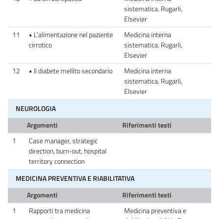
sistematica. Rugarli,
Elsevier
11
• L’alimentazione nel paziente
Medicina interna
cirrotico
sistematica. Rugarli,
Elsevier
12
• Il diabete mellito secondario
Medicina interna
sistematica. Rugarli,
Elsevier
NEUROLOGIA
Argomenti
Riferimenti testi
1
Case manager, strategic
direction, burn-out, hospital
territory connection
MEDICINA PREVENTIVA E RIABILITATIVA
Argomenti
Riferimenti testi
1
Rapporti tra medicina
Medicina preventiva e