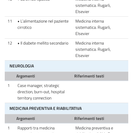
sistematica. Rugarli,
Elsevier
11
• L’alimentazione nel paziente
Medicina interna
cirrotico
sistematica. Rugarli,
Elsevier
12
• Il diabete mellito secondario
Medicina interna
sistematica. Rugarli,
Elsevier
NEUROLOGIA
Argomenti
Riferimenti testi
1
Case manager, strategic
direction, burn-out, hospital
territory connection
MEDICINA PREVENTIVA E RIABILITATIVA
Argomenti
Riferimenti testi
1
Rapporti tra medicina
Medicina preventiva e