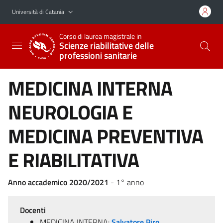
Vai al contenuto principale
Vai al menu di navigazione
Università di Catania
Corso di laurea magistrale in
Scienze riabilitative delle
professioni sanitarie
MEDICINA INTERNA
NEUROLOGIA E
MEDICINA PREVENTIVA
E RIABILITATIVA
Anno accademico 2020/2021
- 1° anno
Docenti
MEDICINA INTERNA:
Salvatore Piro