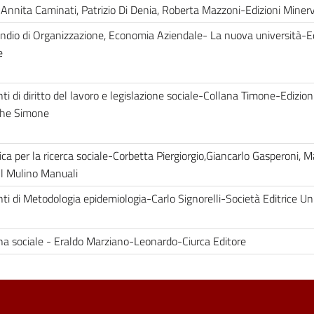
i Annita Caminati, Patrizio Di Denia, Roberta Mazzoni-Edizioni Mine
dio di Organizzazione, Economia Aziendale- La nuova università-Ed
ne
i di diritto del lavoro e legislazione sociale-Collana Timone-Edizion
iche Simone
ica per la ricerca sociale-Corbetta Piergiorgio,Giancarlo Gasperoni, M
-Il Mulino Manuali
ti di Metodologia epidemiologia-Carlo Signorelli-Società Editrice U
na sociale - Eraldo Marziano-Leonardo-Ciurca Editore