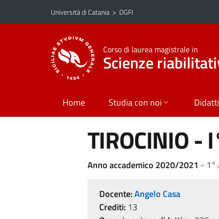
Vai al contenuto principale
Vai al menu di navigazione
Università di Catania
>
DGFI
Corso di laurea magistrale in
Scienze riabilitat
Home
Studia con noi
Didatt
TIROCINIO - 
Anno accademico 2020/2021
- 1°
Docente:
Angelo Casa
Crediti:
13