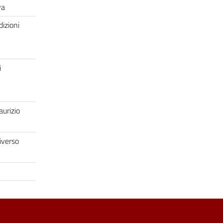
rva
izioni
i
aurizio
niverso