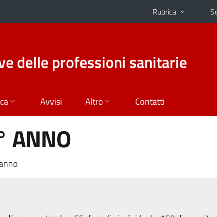
Rubrica
Se
ive delle professioni sanitarie
ica
Avvisi
Altro
Contatti
I° ANNO
 anno