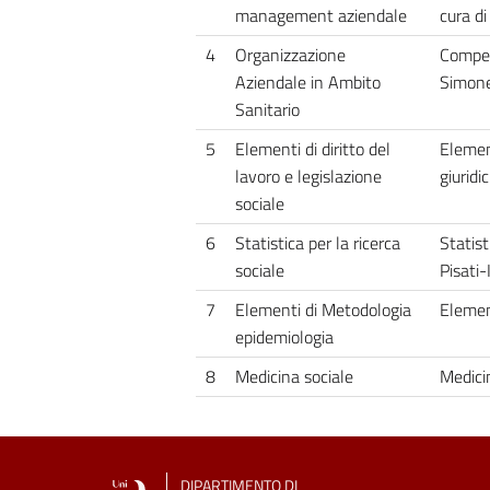
management aziendale
cura d
4
Organizzazione
Compen
Aziendale in Ambito
Simo
Sanitario
5
Elementi di diritto del
Element
lavoro e legislazione
giurid
sociale
6
Statistica per la ricerca
Statist
sociale
Pisati
7
Elementi di Metodologia
Elemen
epidemiologia
8
Medicina sociale
Medici
DIPARTIMENTO DI