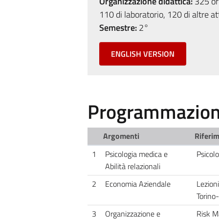
Organizzazione didattica:
325 ore
110 di laboratorio, 120 di altre at
Semestre:
2°
ENGLISH VERSION
Programmazione
Argomenti
Riferim
1
Psicologia medica e
Psicol
Abilità relazionali
2
Economia Aziendale
Lezion
Torino-
3
Organizzazione e
Risk M