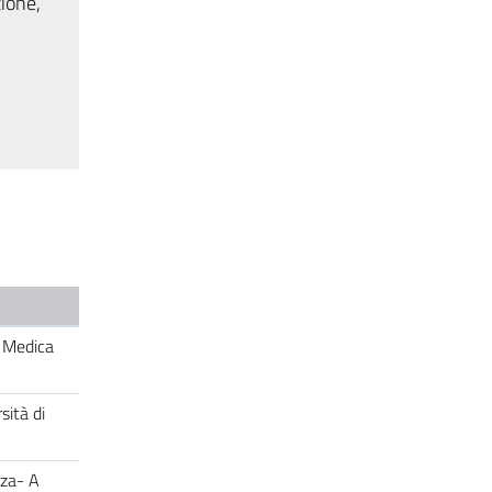
zione,
a Medica
ità di
nza- A