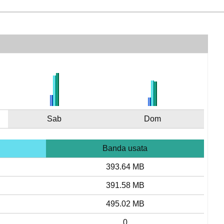
Sab
Dom
Banda usata
393.64 MB
391.58 MB
495.02 MB
0