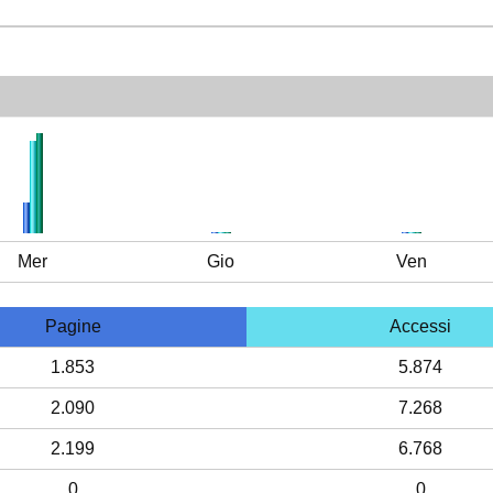
Mer
Gio
Ven
Pagine
Accessi
1.853
5.874
2.090
7.268
2.199
6.768
0
0