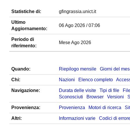
Statistiche di:
gfingrassia.unict.it
Ultimo
06 Ago 2026 / 07:06
Aggiornamento:
Periodo di
Mese Ago 2026
riferimento:
Quando:
Riepilogo mensile
Giorni del me
Chi:
Nazioni
Elenco completo
Access
Navigazione:
Durata delle visite
Tipi di file
Fil
Sconosciuti
Browser
Versioni
S
Provenienza:
Provenienza
Motori di ricerca
Sit
Altri:
Informazioni varie
Codici di erro