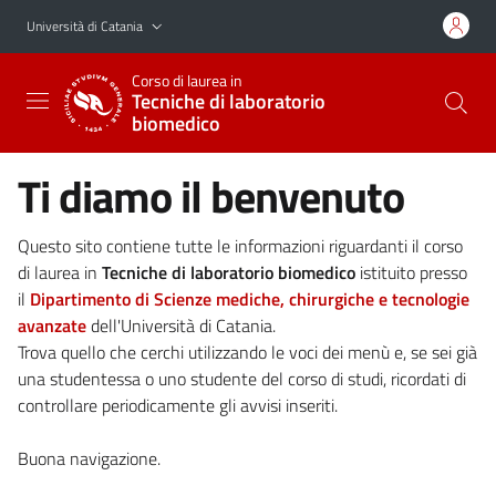
Vai al contenuto principale
Vai al menu di navigazione
Università di Catania
Corso di laurea in
Tecniche di laboratorio
biomedico
Ti diamo il benvenuto
Questo sito contiene tutte le informazioni riguardanti il corso
di laurea in
Tecniche di laboratorio biomedico
istituito presso
il
Dipartimento di Scienze mediche, chirurgiche e tecnologie
avanzate
dell'Università di Catania.
Trova quello che cerchi utilizzando le voci dei menù e, se sei già
una studentessa o uno studente del corso di studi, ricordati di
controllare periodicamente gli avvisi inseriti.
Buona navigazione.