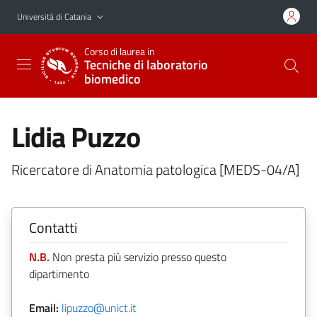
Vai al contenuto principale
Vai al menu di navigazione
Università di Catania
Corso di laurea in
Tecniche di laboratorio
biomedico
Lidia Puzzo
Ricercatore di Anatomia patologica [MEDS-04/A]
Contatti
N.B.
Non presta più servizio presso questo
dipartimento
Email:
lipuzzo@unict.it