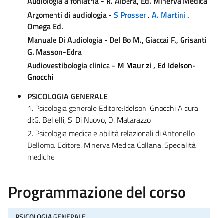
Audiologia a foniatria
- R. Albera, Ed. Minerva Medica
Argomenti di audiologia -
S Prosser
,
A. Martini
,
Omega Ed.
Manuale Di Audiologia - Del Bo M., Giaccai F., Grisanti
G. Masson-Edra
Audiovestibologia clinica - M
Maurizi
, Ed
Idelson-
Gnocchi
PSICOLOGIA GENERALE
1. Psicologia generale Editore:
Idelson-Gnocchi A cura
di:G. Bellelli, S. Di Nuovo, O. Matarazzo
2. Psicologia medica e abilità relazionali di
Antonello
Bellomo
. Editore: Minerva Medica Collana: Specialità
mediche
Programmazione del corso
PSICOLOGIA GENERALE