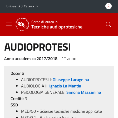
Vai al contenuto principale
Vai al menu di navigazione
Università di Catania
Corso di laurea in
Tecniche audioprotesiche
AUDIOPROTESI
Anno accademico 2017/2018
- 1° anno
Docenti
AUDIOPROTESI I:
Giuseppe Lacagnina
AUDIOLOGIA II:
Ignazio La Mantia
PSICOLOGIA GENERALE:
Simona Massimino
Crediti:
9
SSD
MED/50 - Scienze tecniche mediche applicate
MED/32 - Audiologia e foniatria