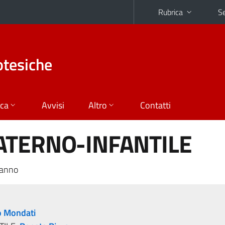
Rubrica
Se
otesiche
ica
Avvisi
Altro
Contatti
ATERNO-INFANTILE
 anno
o Mondati