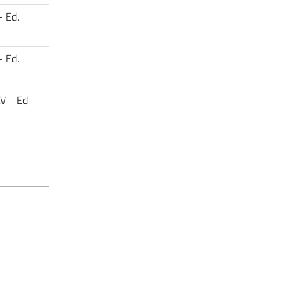
- Ed.
- Ed.
.V - Ed