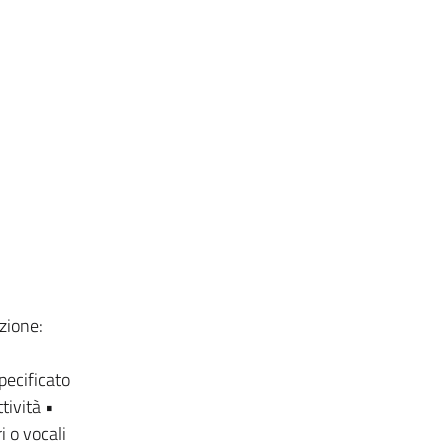
zione:
pecificato
tività •
i o vocali