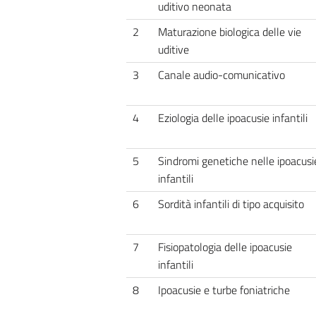
uditivo neonata
2
Maturazione biologica delle vie
uditive
3
Canale audio-comunicativo
4
Eziologia delle ipoacusie infantili
5
Sindromi genetiche nelle ipoacusi
infantili
6
Sordità infantili di tipo acquisito
7
Fisiopatologia delle ipoacusie
infantili
8
Ipoacusie e turbe foniatriche