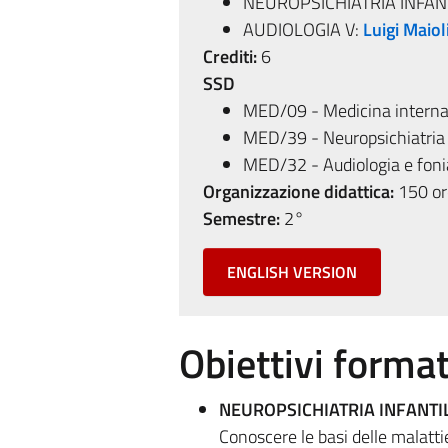
NEUROPSICHIATRIA INFAN
AUDIOLOGIA V:
Luigi Maiol
Crediti:
6
SSD
MED/09 - Medicina intern
MED/39 - Neuropsichiatria 
MED/32 - Audiologia e foni
Organizzazione didattica:
150 ore
Semestre:
2°
ENGLISH VERSION
Obiettivi format
NEUROPSICHIATRIA INFANTI
Conoscere le basi delle malatti