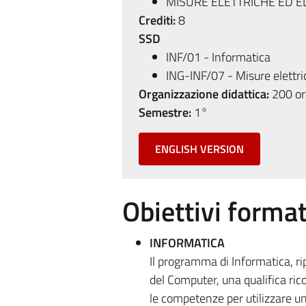
MISURE ELETTRICHE ED E
Crediti:
8
SSD
INF/01 - Informatica
ING-INF/07 - Misure elettri
Organizzazione didattica:
200 ore
Semestre:
1°
ENGLISH VERSION
Obiettivi format
INFORMATICA
Il programma di Informatica, r
del Computer, una qualifica rico
le competenze per utilizzare u