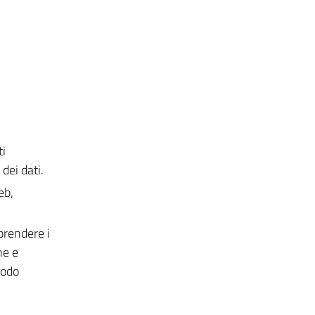
ti
 dei dati.
eb,
prendere i
he e
modo