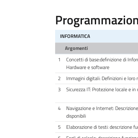
Programmazione
INFORMATICA
Argomenti
1
Concetti di base:definizione di Info
Hardware e software
2
Immagini digitali: Definizioni e lor
3
Sicurezza IT: Protezione locale e in 
4
Navigazione e Internet: Descrizione 
disponibili
5
Elaborazione di testi: descrizione fu
6
Fogli di calcolo: descrizione funzion