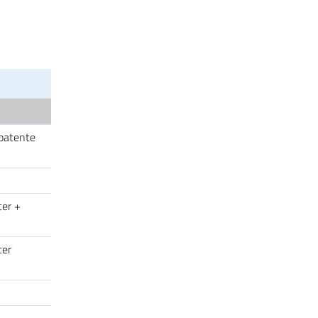
 patente
ter +
uter