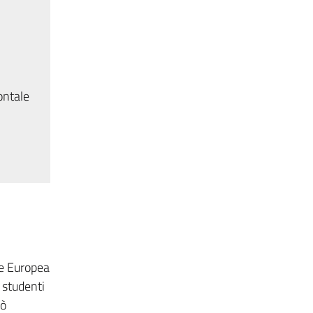
ontale
te Europea
i studenti
uò