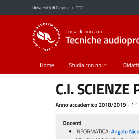
Vai al contenuto principale
Vai al menu di navigazione
Università di Catania
>
DGFI
Corso di laurea in
Tecniche audiopr
Home
Studia con noi
Didatt
C.I. SCIENZ
Anno accademico 2018/2019
- 1°
Docenti
INFORMATICA:
Angelo Nico