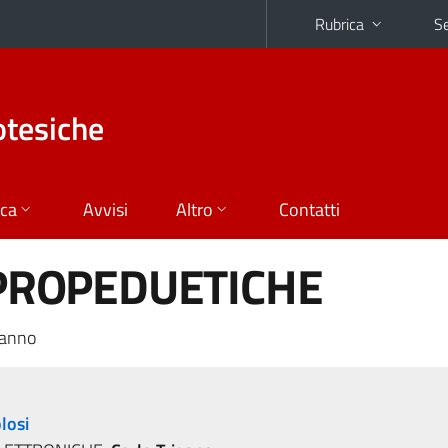
Rubrica
Se
otesiche
ica
Avvisi
Altro
Contatti
E PROPEDUETICHE
 anno
losi