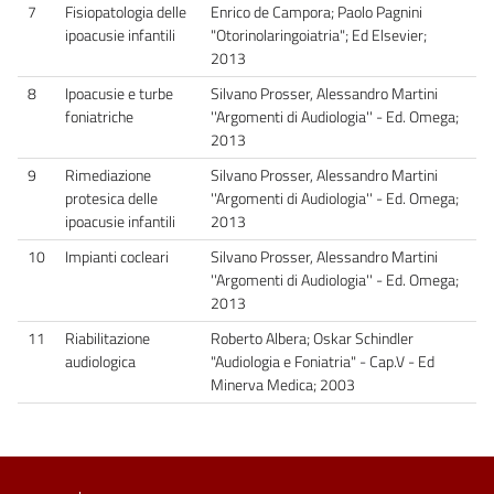
7
Fisiopatologia delle
Enrico de Campora; Paolo Pagnini
ipoacusie infantili
"Otorinolaringoiatria"; Ed Elsevier;
2013
8
Ipoacusie e turbe
Silvano Prosser, Alessandro Martini
foniatriche
''Argomenti di Audiologia'' - Ed. Omega;
2013
9
Rimediazione
Silvano Prosser, Alessandro Martini
protesica delle
''Argomenti di Audiologia'' - Ed. Omega;
ipoacusie infantili
2013
10
Impianti cocleari
Silvano Prosser, Alessandro Martini
''Argomenti di Audiologia'' - Ed. Omega;
2013
11
Riabilitazione
Roberto Albera; Oskar Schindler
audiologica
"Audiologia e Foniatria" - Cap.V - Ed
Minerva Medica; 2003