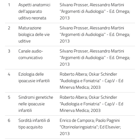
1
Aspetti anatomici
Silvano Prosser, Alessandro Martini
dell'apparato
''Argomenti di Audiologia'' - Ed. Omega;
uditivo neonata
2013
2
Maturazione
Silvano Prosser, Alessandro Martini
biologica delle vie
''Argomenti di Audiologia'' - Ed. Omega;
uditive
2013
3
Canale audio-
Silvano Prosser, Alessandro Martini
comunicativo
''Argomenti di Audiologia'' - Ed. Omega;
2013
4
Eziologia delle
Roberto Albera; Oskar Schindler
ipoacusie infantili
"Audiologia e Foniatria" - Cap.V - Ed
Minerva Medica; 2003
5
Sindromi genetiche
Roberto Albera; Oskar Schindler
nelle ipoacusie
"Audiologia e Foniatria" - Cap.V - Ed
infantili
Minerva Medica; 2003
6
Sordità infantili di
Enrico de Campora; Paolo Pagnini
tipo acquisito
"Otorinolaringoiatria"; Ed Elsevier;
2013