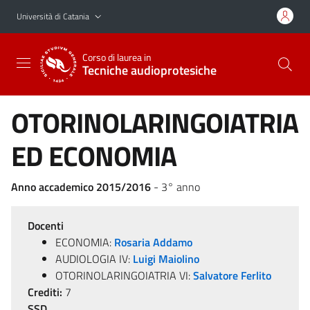
Vai al contenuto principale
Vai al menu di navigazione
Università di Catania
Corso di laurea in
Tecniche audioprotesiche
OTORINOLARINGOIATRIA
ED ECONOMIA
Anno accademico 2015/2016
- 3° anno
Docenti
ECONOMIA:
Rosaria Addamo
AUDIOLOGIA IV:
Luigi Maiolino
OTORINOLARINGOIATRIA VI:
Salvatore Ferlito
Crediti:
7
SSD