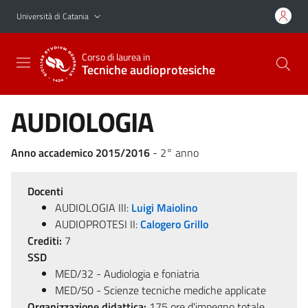
Vai al contenuto principale
Vai al menu di navigazione
Università di Catania
Corso di laurea in
Tecniche audioprotesiche
AUDIOLOGIA
Anno accademico 2015/2016
- 2° anno
Docenti
AUDIOLOGIA III:
Luigi Maiolino
AUDIOPROTESI II:
Calogero Grillo
Crediti:
7
SSD
MED/32 - Audiologia e foniatria
MED/50 - Scienze tecniche mediche applicate
Organizzazione didattica:
175 ore d'impegno totale,