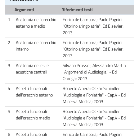
Argomenti
Riferimenti testi
1
Anatomia dell'orecchio
Enrico de Campora; Paolo Pagnini
esterno e medio
"Otorinolaringoiatria"; Ed Elsevier;
2013
2
Anatomia dell'orecchio
Enrico de Campora; Paolo Pagnini
interno
"Otorinolaringoiatria"; Ed Elsevier;
2013
3
Anatomia delle vie
Silvano Prosser, Alessandro Martini
acustiche centrali
''Argomenti di Audiologia'' - Ed.
Omega; 2013
4
Aspetti funzionali
Roberto Albera; Oskar Schindler
dell'orecchio esterno
"Audiologia e Foniatria" - Cap.V - Ed
Minerva Medica; 2003
5
Aspetti funzionali
Roberto Albera; Oskar Schindler
dell'orecchio medio
"Audiologia e Foniatria" - Cap.V - Ed
Minerva Medica; 2003
6
Aspetti funzionali
Enrico de Campora; Paolo Pagnini