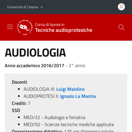
Vai al contenuto principale
Vai al menu di navigazione
Università di Catania
Corso di laurea in
Tecniche audioprotesiche
AUDIOLOGIA
Anno accademico 2016/2017
- 2° anno
Docenti
AUDIOLOGIA III:
Luigi Maiolino
AUDIOPROTESI II:
Ignazio La Mantia
Crediti:
7
SSD
MED/32 - Audiologia e foniatria
MED/50 - Scienze tecniche mediche applicate
Organizzazione didattica:
175 ore d'impegno totale,