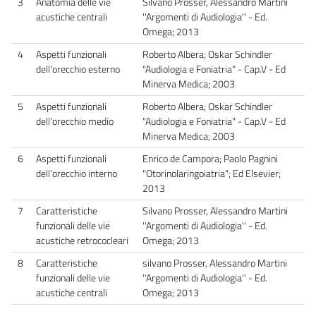
3
Anatomia delle vie
Silvano Prosser, Alessandro Martini
acustiche centrali
''Argomenti di Audiologia'' - Ed.
Omega; 2013
4
Aspetti funzionali
Roberto Albera; Oskar Schindler
dell'orecchio esterno
"Audiologia e Foniatria" - Cap.V - Ed
Minerva Medica; 2003
5
Aspetti funzionali
Roberto Albera; Oskar Schindler
dell'orecchio medio
"Audiologia e Foniatria" - Cap.V - Ed
Minerva Medica; 2003
6
Aspetti funzionali
Enrico de Campora; Paolo Pagnini
dell'orecchio interno
"Otorinolaringoiatria"; Ed Elsevier;
2013
7
Caratteristiche
Silvano Prosser, Alessandro Martini
funzionali delle vie
''Argomenti di Audiologia'' - Ed.
acustiche retrococleari
Omega; 2013
8
Caratteristiche
silvano Prosser, Alessandro Martini
funzionali delle vie
''Argomenti di Audiologia'' - Ed.
acustiche centrali
Omega; 2013