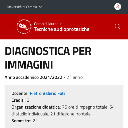
Vai al contenuto principale
Vai al menu di navigazione
Università di Catania
Corso di laurea in
Tecniche audioprotesiche
DIAGNOSTICA PER
IMMAGINI
Anno accademico 2021/2022
- 2° anno
Docente:
Pietro Valerio Foti
Crediti:
3
Organizzazione didattica:
75 ore d'impegno totale, 54
di studio individuale, 21 di lezione frontale
Semestre:
2°