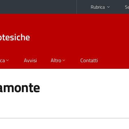
Rubrica
Se
otesiche
ica
Avvisi
Altro
Contatti
ramonte