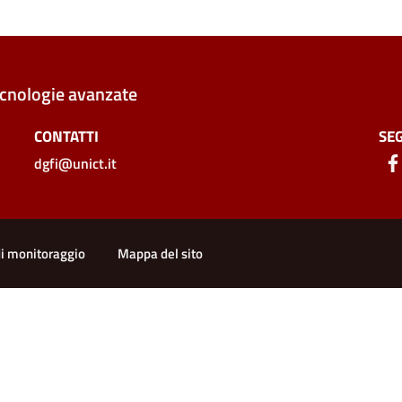
ecnologie avanzate
CONTATTI
SEG
dgfi@unict.it
di monitoraggio
Mappa del sito