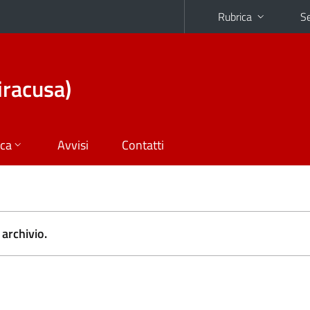
Rubrica
Se
iracusa)
ica
Avvisi
Contatti
archivio.