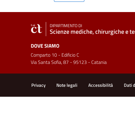
DIPARTIMENTO DI
Scienze mediche, chirurgiche e t
DOVE SIAMO
Comparto 10 - Edificio C
Via Santa Sofia, 87 - 95123 - Catania
Link e informazioni utili
Privacy
Note legali
Accessibilità
Dati 